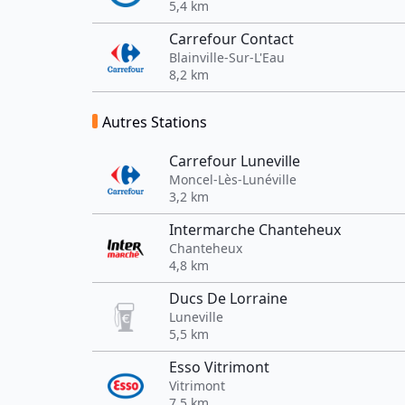
5,4 km
Carrefour Contact
Blainville-Sur-L'Eau
8,2 km
Autres Stations
Carrefour Luneville
Moncel-Lès-Lunéville
3,2 km
Intermarche Chanteheux
Chanteheux
4,8 km
Ducs De Lorraine
Luneville
5,5 km
Esso Vitrimont
Vitrimont
7,5 km