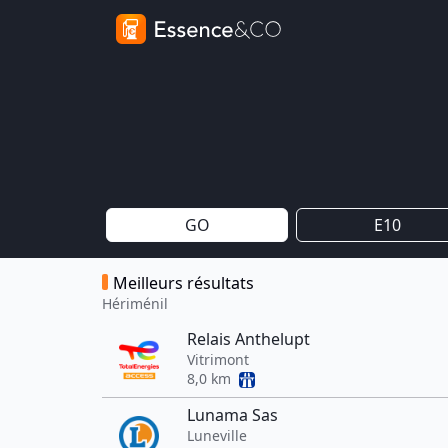
GO
E10
Meilleurs résultats
Hériménil
Relais Anthelupt
Vitrimont
8,0 km
Lunama Sas
Luneville