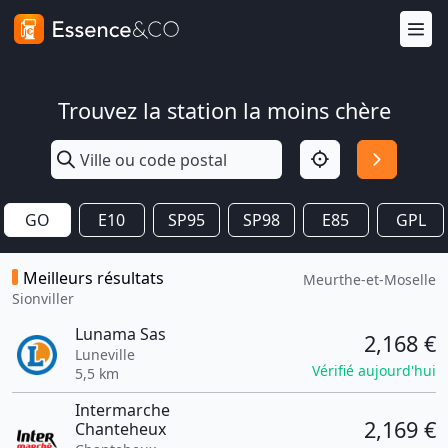
Trouvez la station la moins chère
GO
E10
SP95
SP98
E85
GPL
Meilleurs résultats
Meurthe-et-Moselle
Sionviller
Lunama Sas
2,168 €
Luneville
Vérifié aujourd'hui
5,5 km
Intermarche
2,169 €
Chanteheux