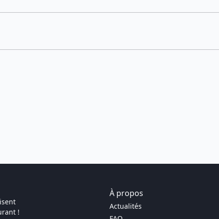
À propos
isent
Actualités
rant !
FAQ