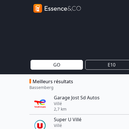
GO
E10
Meilleurs résultats
Bassemberg
Garage Jost Sd Autos
Villé
2,7 km
Super U Villé
Villé