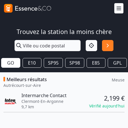
Trouvez la station la moins chère
GO
E10
SP95
SP98
E85
GPL
Meilleurs résultats
Meuse
Autrécourt-sur-Aire
Intermarche Contact
2,199 €
Clermont-En-Argonne
Vérifié aujourd'hui
9,7 km