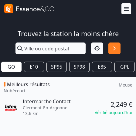
Trouvez la station la moins chère
GO
E10
SP95
SP98
E85
GPL
Meilleurs résultats
Meuse
Nubécourt
Intermarche Contact
2,249 €
Clermont-En-Argonne
Vérifié aujourd'hui
13,6 km