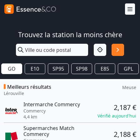
Trouvez la station la moins chère
GO
E10
SP95
SP98
E85
GPL
Meilleurs résultats
Meuse
Lérouville
Intermarche Commercy
2,187 €
Commercy
Vérifié aujourd'hui
4,4 km
Supermarches Match
2,188 €
Commercy