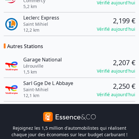
Commercy
Vérifié aujourd'hui
5,2 km
Leclerc Express
2,199 €
Saint Mihiel
Vérifié aujourd'hui
12,2 km
Autres Stations
Garage National
2,207 €
Lérouville
Vérifié aujourd'hui
1,5 km
Sarl Gge De L Abbaye
2,250 €
Saint-Mihiel
Vérifié aujourd'hui
12,1 km
Rejoignez les 1,5 million d'automobilistes qui réalisent
chaque jour des économies sur leur budget carburant !