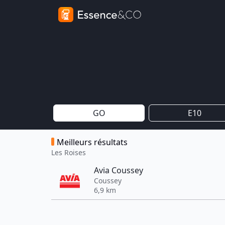
GO
E10
Meilleurs résultats
Les Roises
Avia Coussey
Coussey
6,9 km