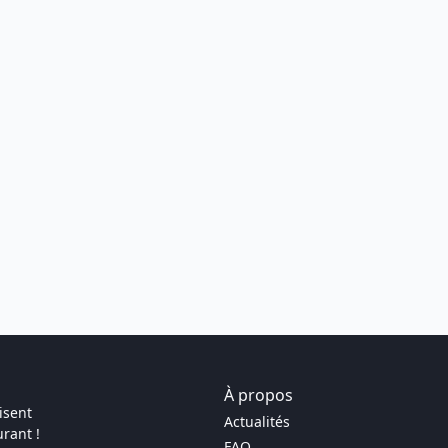
À propos
isent
Actualités
rant !
FAQ