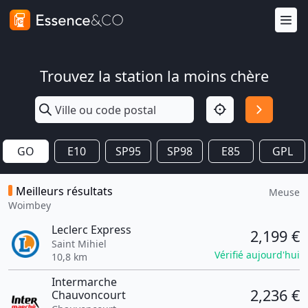
Trouvez la station la moins chère
GO
E10
SP95
SP98
E85
GPL
Meilleurs résultats
Meuse
Woimbey
Leclerc Express
2,199 €
Saint Mihiel
Vérifié aujourd'hui
10,8 km
Intermarche
2,236 €
Chauvoncourt