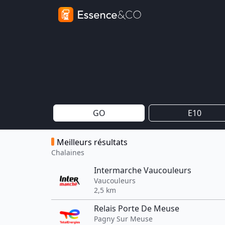
GO
E10
Meilleurs résultats
Chalaines
Intermarche Vaucouleurs
Vaucouleurs
2,5 km
Relais Porte De Meuse
Pagny Sur Meuse