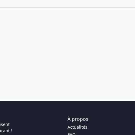
À propos
isent
Actualités
rant !
FAQ