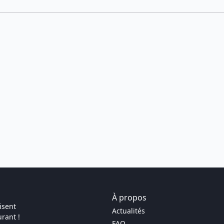
À propos
isent
Actualités
rant !
FAQ