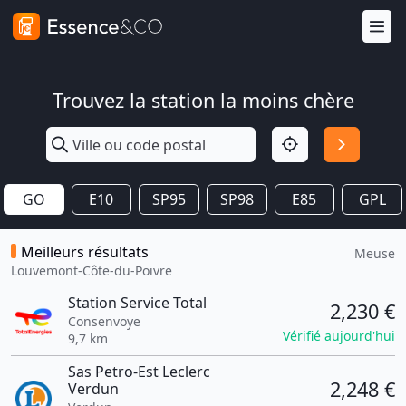
Trouvez la station la moins chère
GO
E10
SP95
SP98
E85
GPL
Meilleurs résultats
Meuse
Louvemont-Côte-du-Poivre
Station Service Total
2,230 €
Consenvoye
Vérifié aujourd'hui
9,7 km
Sas Petro-Est Leclerc
2,248 €
Verdun