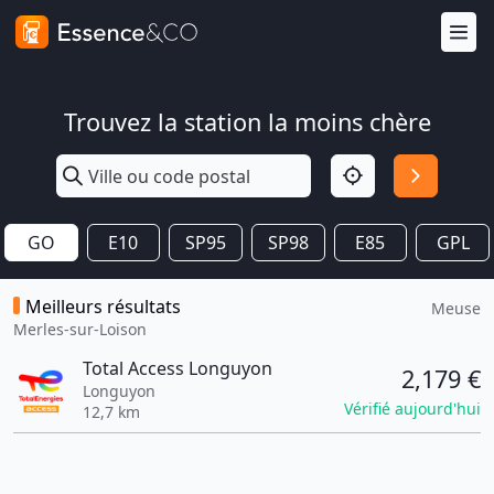
Trouvez la station la moins chère
GO
E10
SP95
SP98
E85
GPL
Meilleurs résultats
Meuse
Merles-sur-Loison
Total Access Longuyon
2,179 €
Longuyon
Vérifié aujourd'hui
12,7 km