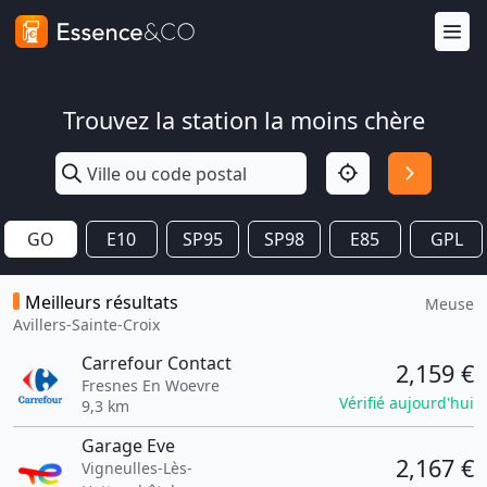
Trouvez la station la moins chère
GO
E10
SP95
SP98
E85
GPL
Meilleurs résultats
Meuse
Avillers-Sainte-Croix
Carrefour Contact
2,159 €
Fresnes En Woevre
Vérifié aujourd'hui
9,3 km
Garage Eve
2,167 €
Vigneulles-Lès-