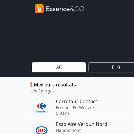
GO
E10
Meilleurs résultats
Les Éparges
Carrefour Contact
Fresnes En Woevre
5,0 km
Esso Aire Verdun Nord
Haudiomont