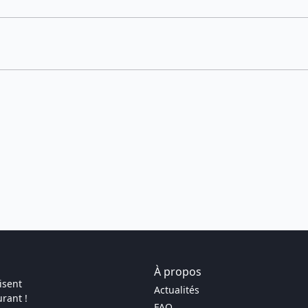
À propos
isent
Actualités
rant !
FAQ