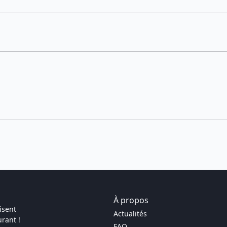
À propos
isent
Actualités
rant !
FAQ