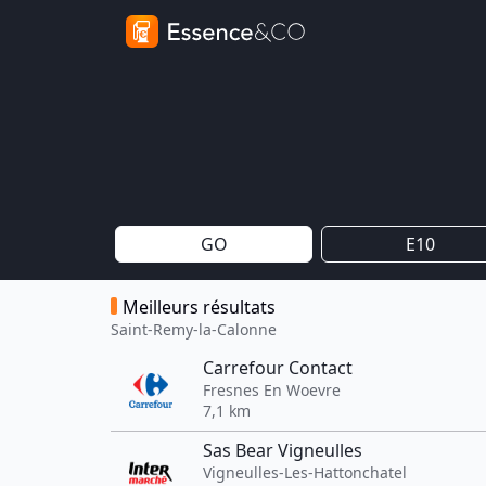
GO
E10
Meilleurs résultats
Saint-Remy-la-Calonne
Carrefour Contact
Fresnes En Woevre
7,1 km
Sas Bear Vigneulles
Vigneulles-Les-Hattonchatel