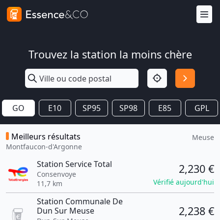
Trouvez la station la moins chère
GO
E10
SP95
SP98
E85
GPL
Meilleurs résultats
Meuse
Montfaucon-d'Argonne
Station Service Total
2,230 €
Consenvoye
Vérifié aujourd'hui
11,7 km
Station Communale De
2,238 €
Dun Sur Meuse