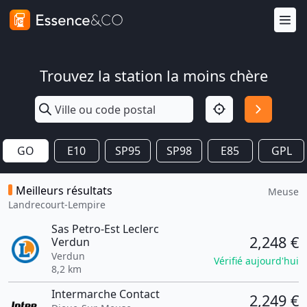
Trouvez la station la moins chère
GO
E10
SP95
SP98
E85
GPL
Meilleurs résultats
Meuse
Landrecourt-Lempire
Sas Petro-Est Leclerc
2,248 €
Verdun
Verdun
Vérifié aujourd'hui
8,2 km
Intermarche Contact
2,249 €