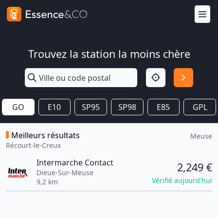
Trouvez la station la moins chère
GO
E10
SP95
SP98
E85
GPL
Meilleurs résultats
Meuse
Récourt-le-Creux
Intermarche Contact
2,249 €
Dieue-Sur-Meuse
Vérifié aujourd'hui
9,2 km