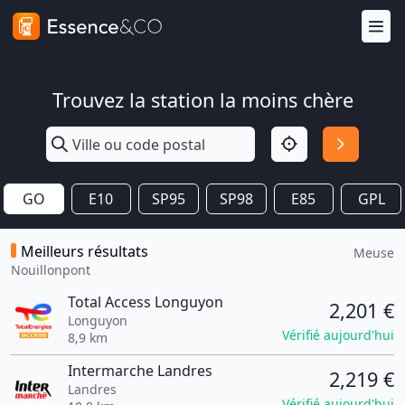
Trouvez la station la moins chère
GO
E10
SP95
SP98
E85
GPL
Meilleurs résultats
Meuse
Nouillonpont
Total Access Longuyon
2,201 €
Longuyon
Vérifié aujourd'hui
8,9 km
Intermarche Landres
2,219 €
Landres
Vérifié aujourd'hui