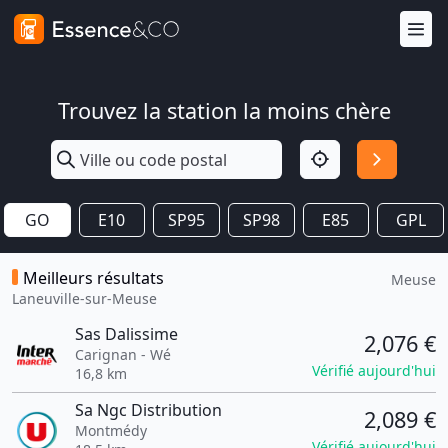
Trouvez la station la moins chère
GO
E10
SP95
SP98
E85
GPL
Meilleurs résultats
Meuse
Laneuville-sur-Meuse
Sas Dalissime
2,076 €
Carignan - Wé
Vérifié aujourd'hui
16,8 km
Sa Ngc Distribution
2,089 €
Montmédy
Vérifié aujourd'hui