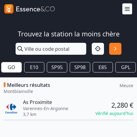
Trouvez la station la moins chère
GO
E10
SP95
SP98
E85
GPL
Meilleurs résultats
Meuse
Montblainville
As Proximite
2,280 €
Varennes-En-Argonne
Vérifié aujourd'hui
3,7 km