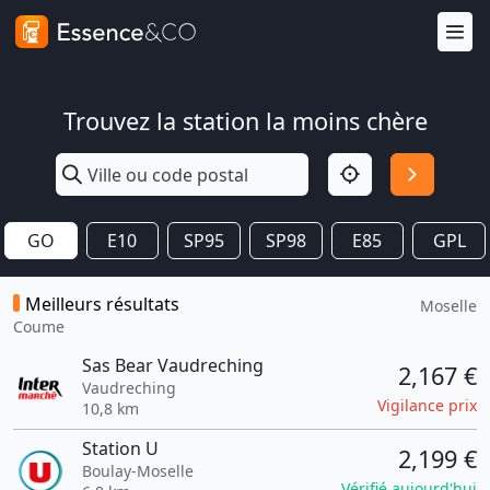
Trouvez la station la moins chère
GO
E10
SP95
SP98
E85
GPL
Meilleurs résultats
Moselle
Coume
Sas Bear Vaudreching
2,167 €
Vaudreching
Vigilance prix
10,8 km
Station U
2,199 €
Boulay-Moselle
Vérifié aujourd'hui