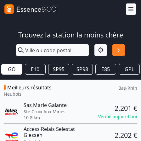
Trouvez la station la moins chère
GO
E10
SP95
SP98
E85
GPL
Meilleurs résultats
Bas-Rhin
Neubois
Sas Marie Galante
2,201 €
Ste Croix Aux Mines
Vérifié aujourd'hui
10,8 km
Access Relais Selestat
2,202 €
Giessen