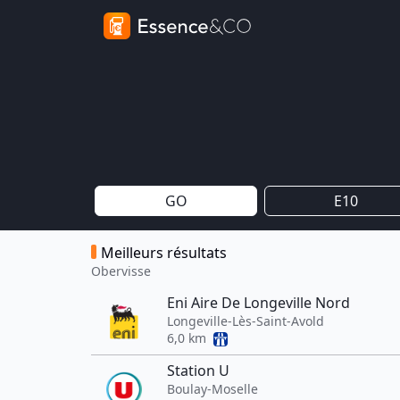
GO
E10
Meilleurs résultats
Obervisse
Eni Aire De Longeville Nord
Longeville-Lès-Saint-Avold
6,0 km
Station U
Boulay-Moselle