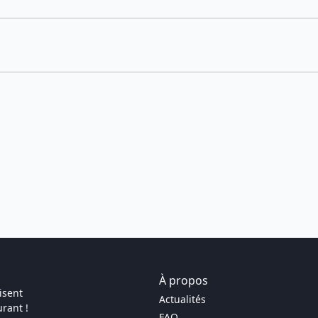
À propos
isent
Actualités
rant !
FAQ