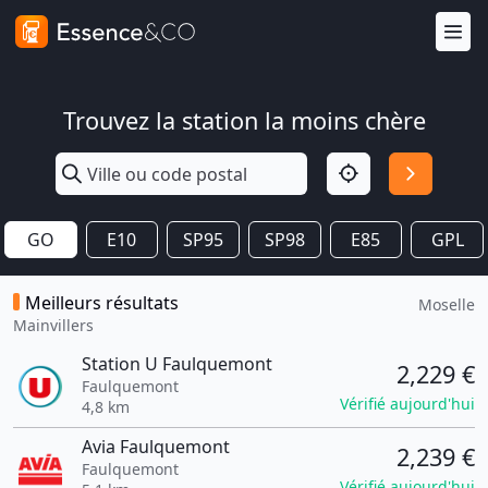
Trouvez la station la moins chère
GO
E10
SP95
SP98
E85
GPL
Meilleurs résultats
Moselle
Mainvillers
Station U Faulquemont
2,229 €
Faulquemont
Vérifié aujourd'hui
4,8 km
Avia Faulquemont
2,239 €
Faulquemont
Vérifié aujourd'hui