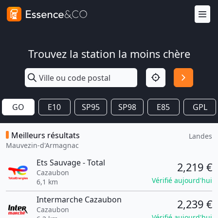
Trouvez la station la moins chère
GO
E10
SP95
SP98
E85
GPL
Meilleurs résultats
Landes
Mauvezin-d'Armagnac
Ets Sauvage - Total
2,219 €
Cazaubon
Vérifié aujourd'hui
6,1 km
Intermarche Cazaubon
2,239 €
Cazaubon
Vérifié aujourd'hui