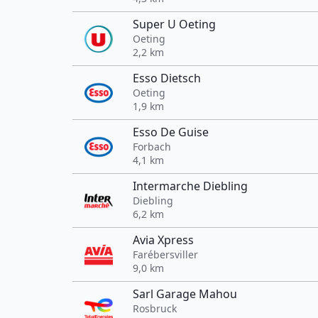
Super U Oeting
Oeting
2,2 km
Esso Dietsch
Oeting
1,9 km
Esso De Guise
Forbach
4,1 km
Intermarche Diebling
Diebling
6,2 km
Avia Xpress
Farébersviller
9,0 km
Sarl Garage Mahou
Rosbruck