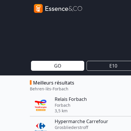
GO
E10
Meilleurs résultats
Behren-lès-Forbach
Relais Forbach
Forbach
3,5 km
Hypermarche Carrefour
Grosbliederstroff