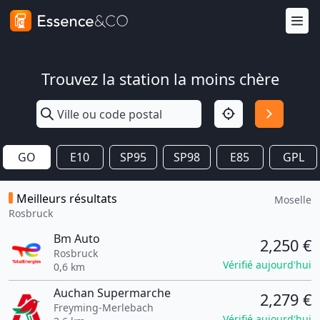
Trouvez la station la moins chère
GO
E10
SP95
SP98
E85
GPL
Meilleurs résultats
Moselle
Rosbruck
Bm Auto
2,250 €
Rosbruck
Vérifié aujourd'hui
0,6 km
Auchan Supermarche
2,279 €
Freyming-Merlebach
Vérifié aujourd'hui