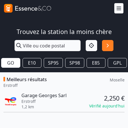
Trouvez la station la moins chère
GO
E10
SP95
SP98
E85
GPL
Meilleurs résultats
Moselle
Erstroff
Garage Georges Sarl
2,250 €
Erstroff
Vérifié aujourd'hui
1,2 km