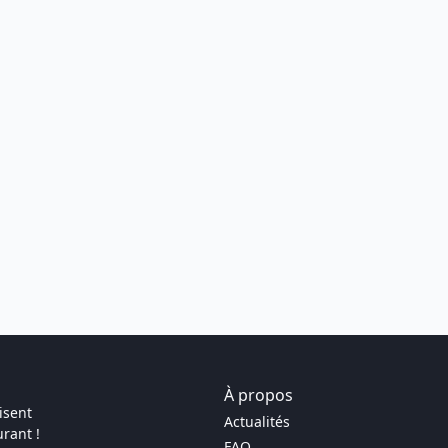
À propos
isent
Actualités
rant !
FAQ