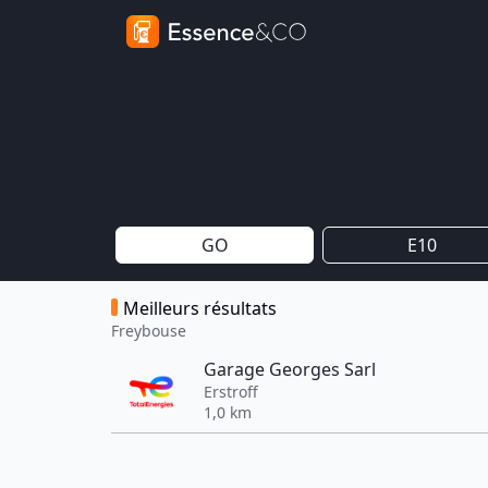
GO
E10
Meilleurs résultats
Freybouse
Garage Georges Sarl
Erstroff
1,0 km