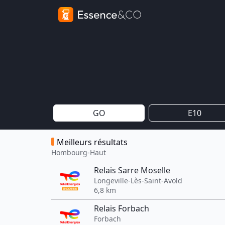
GO
E10
Meilleurs résultats
Hombourg-Haut
Relais Sarre Moselle
Longeville-Lès-Saint-Avold
6,8 km
Relais Forbach
Forbach