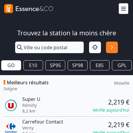
Trouvez la station la moins chère
GO
E10
SP95
SP98
E85
GPL
Meilleurs résultats
Moselle
Solgne
Super U
2,219 €
Rémilly
Vérifié aujourd'hui
8,2 km
Carrefour Contact
2,219 €
Verny
Vérifié aujourd'hui