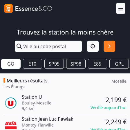
Trouvez la station la moins chère
GO
E10
SP95
SP98
E85
GPL
Meilleurs résultats
Moselle
Les Étangs
Station U
2,199 €
Boulay-Moselle
Vérifié aujourd'hui
9,4 km
Station Jean Luc Pawlak
2,249 €
Montoy-Flanville
Vérifié aujourd'hui