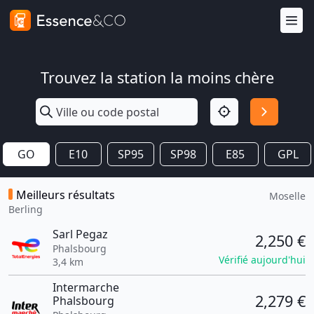
Trouvez la station la moins chère
GO
E10
SP95
SP98
E85
GPL
Meilleurs résultats
Moselle
Berling
Sarl Pegaz
2,250 €
Phalsbourg
Vérifié aujourd'hui
3,4 km
Intermarche
2,279 €
Phalsbourg