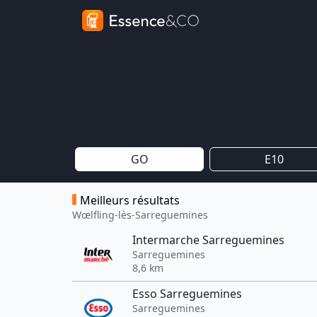
GO
E10
Meilleurs résultats
Wœlfling-lès-Sarreguemines
Intermarche Sarreguemines
Sarreguemines
8,6 km
Esso Sarreguemines
Sarreguemines