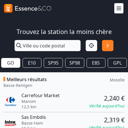
Trouvez la station la moins chère
GO
E10
SP95
SP98
E85
GPL
Meilleurs résultats
Moselle
Basse-Rentgen
Carrefour Market
2,240 €
Manom
Vérifié aujourd'hui
12,5 km
Sas Embdis
2,319 €
Basse-Ham
Vérifié aujourd'hui