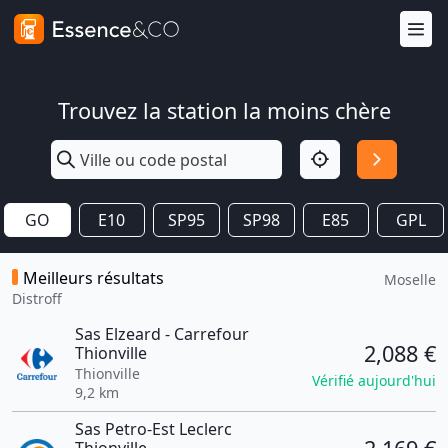
Trouvez la station la moins chère
GO
E10
SP95
SP98
E85
GPL
Meilleurs résultats
Moselle
Distroff
Sas Elzeard - Carrefour
2,088 €
Thionville
Thionville
Vérifié aujourd'hui
9,2 km
Sas Petro-Est Leclerc