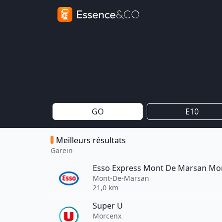
GO
E10
Meilleurs résultats
Garein
Esso Express Mont De Marsan Mo
Mont-De-Marsan
21,0 km
Super U
Morcenx