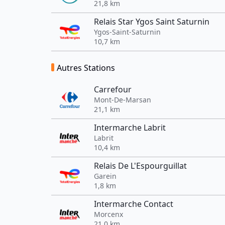
21,8 km
Relais Star Ygos Saint Saturnin
Ygos-Saint-Saturnin
10,7 km
Autres Stations
Carrefour
Mont-De-Marsan
21,1 km
Intermarche Labrit
Labrit
10,4 km
Relais De L'Espourguillat
Garein
1,8 km
Intermarche Contact
Morcenx
21,0 km