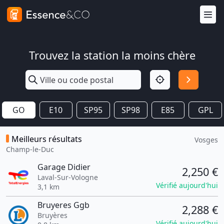
Trouvez la station la moins chère
GO
E10
SP95
SP98
E85
GPL
Meilleurs résultats
Vosges
Champ-le-Duc
Garage Didier
2,250 €
Laval-Sur-Vologne
Vérifié aujourd'hui
3,1 km
Bruyeres Ggb
2,288 €
Bruyères
Vérifié aujourd'hui