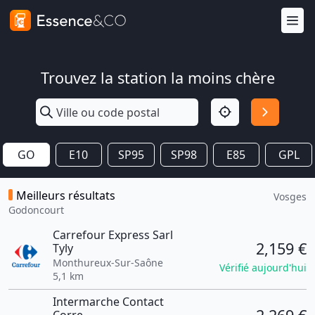
Trouvez la station la moins chère
GO
E10
SP95
SP98
E85
GPL
Meilleurs résultats
Vosges
Godoncourt
Carrefour Express Sarl
2,159 €
Tyly
Monthureux-Sur-Saône
Vérifié aujourd'hui
5,1 km
Intermarche Contact