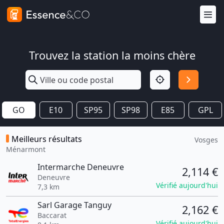
Trouvez la station la moins chère
GO
E10
SP95
SP98
E85
GPL
Meilleurs résultats
Vosges
Ménarmont
Intermarche Deneuvre
2,114 €
Deneuvre
Vérifié aujourd'hui
7,3 km
Sarl Garage Tanguy
2,162 €
Baccarat
Vérifié aujourd'hui