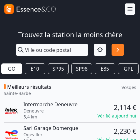
Trouvez la station la moins chère
GO
E10
SP95
SP98
E85
GPL
Meilleurs résultats
Vosges
Sainte-Barbe
Intermarche Deneuvre
2,114 €
Deneuvre
Vérifié aujourd'hui
5,4 km
Sarl Garage Domergue
2,230 €
Ogeviller
Vérifié aujourd'hui