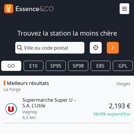
Trouvez la station la moins chère
GO
E10
SP95
SP98
E85
GPL
Meilleurs résultats
Vosges
La Forge
Supermarche Super U -
2,193 €
S.A. L'Utile
Vagney
Vérifié aujourd'hui
6,5 km