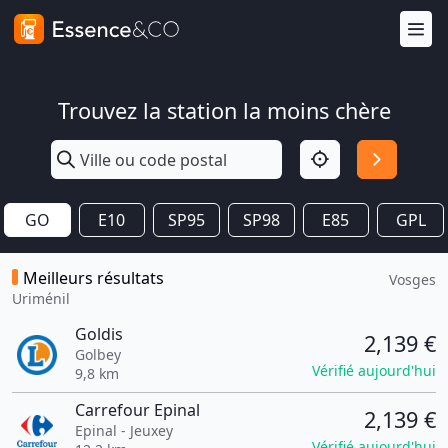
Trouvez la station la moins chère
GO
E10
SP95
SP98
E85
GPL
Meilleurs résultats
Vosges
Uriménil
Goldis
2,139 €
Golbey
Vérifié aujourd'hui
9,8 km
Carrefour Epinal
2,139 €
Epinal - Jeuxey
Vérifié aujourd'hui