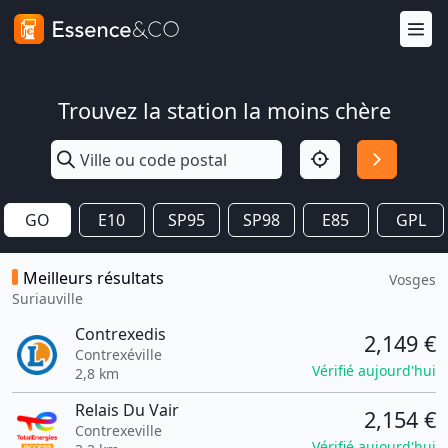
Trouvez la station la moins chère
GO
E10
SP95
SP98
E85
GPL
Meilleurs résultats
Vosges
Suriauville
Contrexedis
2,149 €
Contrexéville
Vérifié aujourd'hui
2,8 km
Relais Du Vair
2,154 €
Contrexeville
Vérifié aujourd'hui