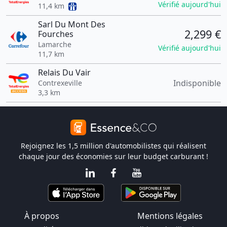
Vérifié aujourd'hui
11,4 km
Sarl Du Mont Des
2,299 €
Fourches
Lamarche
Vérifié aujourd'hui
11,7 km
Relais Du Vair
Indisponible
Contrexeville
3,3 km
Rejoignez les 1,5 million d'automobilistes qui réalisent
chaque jour des économies sur leur budget carburant !
À propos
Mentions légales