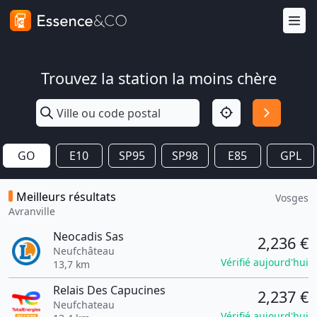
Trouvez la station la moins chère
GO
E10
SP95
SP98
E85
GPL
Meilleurs résultats
Vosges
Avranville
Neocadis Sas
2,236 €
Neufchâteau
Vérifié aujourd'hui
13,7 km
Relais Des Capucines
2,237 €
Neufchateau
Vérifié aujourd'hui