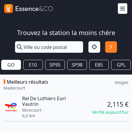
Trouvez la station la moins chère
GO
E10
SP95
SP98
E85
GPL
Meilleurs résultats
Vosges
Madecourt
Rel De Luthiers Eurl
2,115 €
Vautrin
Mirecourt
Vérifié aujourd'hui
6,0 km