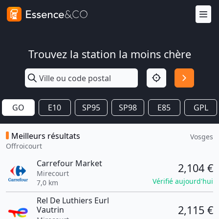
Trouvez la station la moins chère
GO
E10
SP95
SP98
E85
GPL
Meilleurs résultats
Vosges
Offroicourt
Carrefour Market
2,104 €
Mirecourt
Vérifié aujourd'hui
7,0 km
Rel De Luthiers Eurl
2,115 €
Vautrin