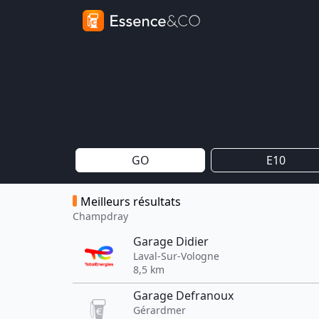
GO
E10
Meilleurs résultats
Champdray
Garage Didier
Laval-Sur-Vologne
8,5 km
Garage Defranoux
Gérardmer