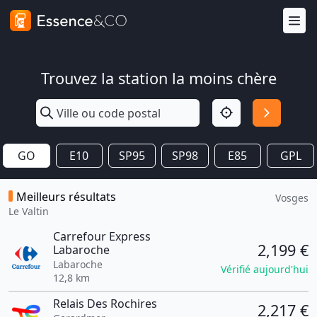
Trouvez la station la moins chère
GO
E10
SP95
SP98
E85
GPL
Meilleurs résultats
Vosges
Le Valtin
Carrefour Express
2,199 €
Labaroche
Labaroche
Vérifié aujourd'hui
12,8 km
Relais Des Rochires
2,217 €