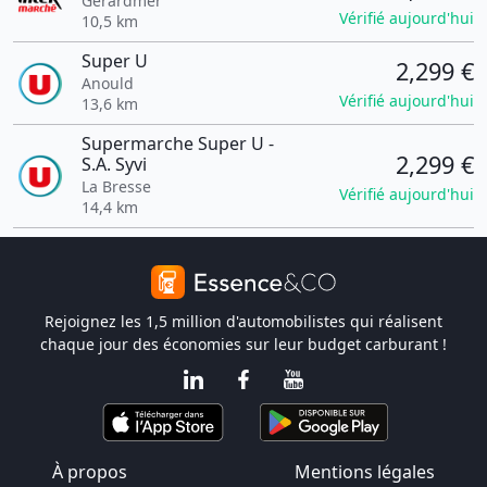
Gérardmer
Vérifié aujourd'hui
10,5 km
Super U
2,299 €
Anould
Vérifié aujourd'hui
13,6 km
Supermarche Super U -
2,299 €
S.A. Syvi
La Bresse
Vérifié aujourd'hui
14,4 km
Rejoignez les 1,5 million d'automobilistes qui réalisent
chaque jour des économies sur leur budget carburant !
À propos
Mentions légales